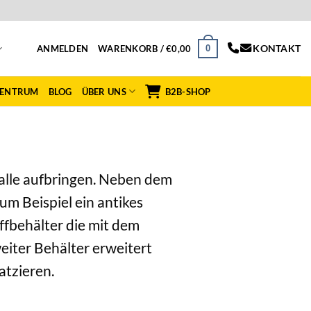
KONTAKT
0
ANMELDEN
WARENKORB /
€
0,00
ZENTRUM
BLOG
ÜBER UNS
B2B-SHOP
talle aufbringen. Neben dem
um Beispiel ein antikes
ffbehälter die mit dem
eiter Behälter erweitert
atzieren.