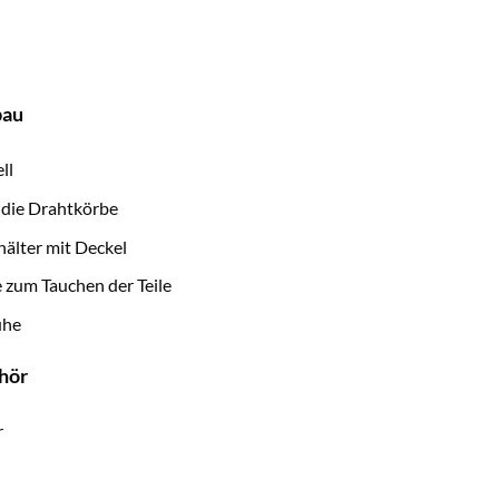
bau
ll
 die Drahtkörbe
älter mit Deckel
 zum Tauchen der Teile
uhe
hör
r