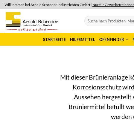
Skip
Willkommen bei Arnold Schröder Industrieöfen GmbH |
Nur für Gewerbetreibend
to
content
Suchen
nach:
STARTSEITE
HILFSMITTEL
OFENFINDER
Mit dieser Brünieranlage k
Korrosionsschutz wird 
Aussehen hergestellt 
Brüniermittel befüllt w
werden u