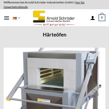
Skip
Willkommen bei Arnold Schröder Industrieöfen GmbH |
Nur für
Gewerbetreibende
to
content
0
Härteöfen