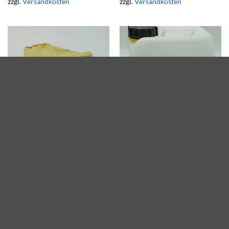
zzgl.
Versandkosten
zzgl.
Versandkosten
Kevlar-Fingerhandschuh
Konditioner für
10.3
Kaltbrünieranlage
€
67,00
€
99,00
IN DEN WARENKORB
IN DEN WARENKORB
exkl. 19 % MwSt.
exkl. 19 % MwSt.
zzgl.
Versandkosten
zzgl.
Versandkosten