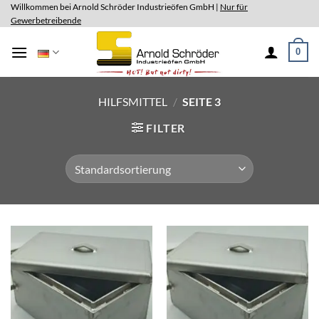
Skip
Willkommen bei Arnold Schröder Industrieöfen GmbH |
Nur für
Gewerbetreibende
to
content
0
HILFSMITTEL
/
SEITE 3
FILTER