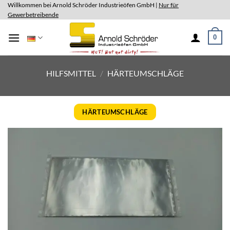
Skip
Willkommen bei Arnold Schröder Industrieöfen GmbH |
Nur für
Gewerbetreibende
to
content
0
HILFSMITTEL
/
HÄRTEUMSCHLÄGE
HÄRTEUMSCHLÄGE