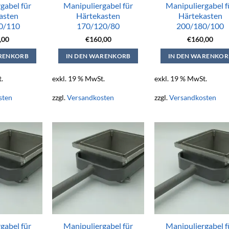
gabel für
Manipuliergabel für
Manipuliergabel f
asten
Härtekasten
Härtekasten
0/110
170/120/80
200/180/100
,00
€
160,00
€
160,00
ARENKORB
IN DEN WARENKORB
IN DEN WARENKOR
.
exkl. 19 % MwSt.
exkl. 19 % MwSt.
sten
zzgl.
Versandkosten
zzgl.
Versandkosten
gabel für
Manipuliergabel für
Manipuliergabel f