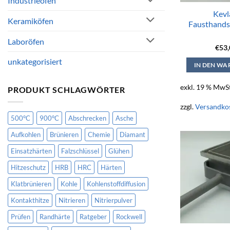
Industrieöfen
Kevl
Keramiköfen
Fausthands
Laboröfen
€
53
unkategorisiert
IN DEN W
exkl. 19 % MwSt
PRODUKT SCHLAGWÖRTER
zzgl.
Versandko
500°C
900°C
Abschrecken
Asche
Aufkohlen
Brünieren
Chemie
Diamant
Einsatzhärten
Falzschlüssel
Glühen
Hitzeschutz
HRB
HRC
Härten
Klatbrünieren
Kohle
Kohlenstoffdiffusion
Kontakthitze
Nitrieren
Nitrierpulver
Prüfen
Randhärte
Ratgeber
Rockwell