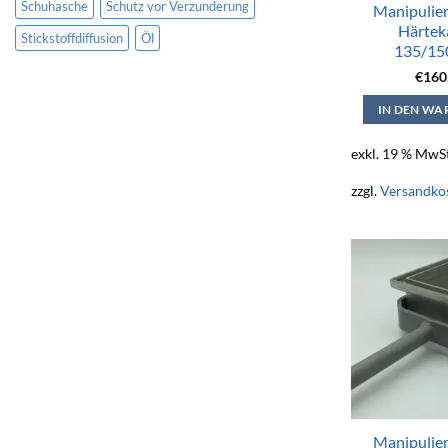
Schuhasche
Schutz vor Verzunderung
Manipulier
Härtek
Stickstoffdiffusion
Öl
135/15
€
160
IN DEN W
exkl. 19 % MwSt
zzgl.
Versandko
Manipulier