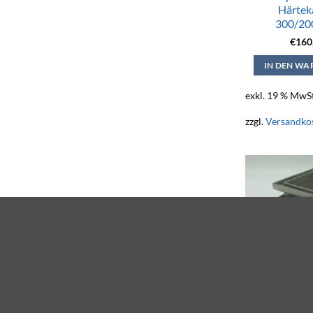
Härtek
300/20
€
160
IN DEN W
exkl. 19 % MwSt
zzgl.
Versandko
Manipulier
Härtek