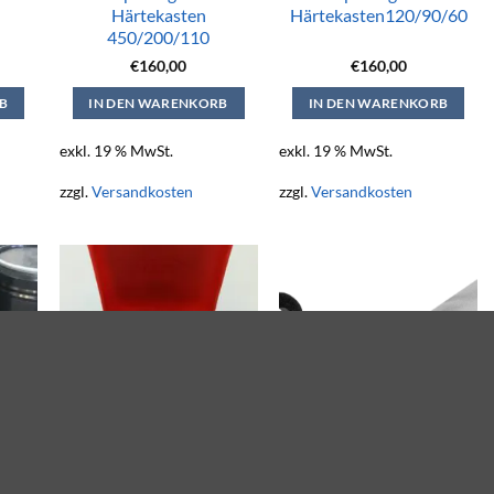
Härtekasten
Härtekasten120/90/60
450/200/110
€
160,00
€
160,00
B
IN DEN WARENKORB
IN DEN WARENKORB
exkl. 19 % MwSt.
exkl. 19 % MwSt.
zzgl.
Versandkosten
zzgl.
Versandkosten
Prüf-Kontrollplatte für
Rollzange für
ZOT
Häteprüfgerät RAS(N)
SEN/PAK-Dosen