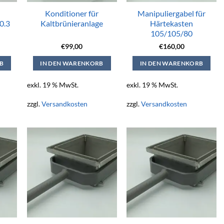
Konditioner für
Manipuliergabel für
0.3
Kaltbrünieranlage
Härtekasten
105/105/80
€
99,00
€
160,00
B
IN DEN WARENKORB
IN DEN WARENKORB
exkl. 19 % MwSt.
exkl. 19 % MwSt.
zzgl.
Versandkosten
zzgl.
Versandkosten