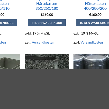
asten
Härtekasten
Härtekasten
0/110
350/250/180
400/280/200
,00
€
160,00
€
160,00
ARENKORB
IN DEN WARENKORB
IN DEN WARENKOR
.
exkl. 19 % MwSt.
exkl. 19 % MwSt.
sten
zzgl.
Versandkosten
zzgl.
Versandkosten
gabel für
Neutrale Glühkohle –
Nitrierpulver, CAL
astenl
Körnung 4 – 8 mm