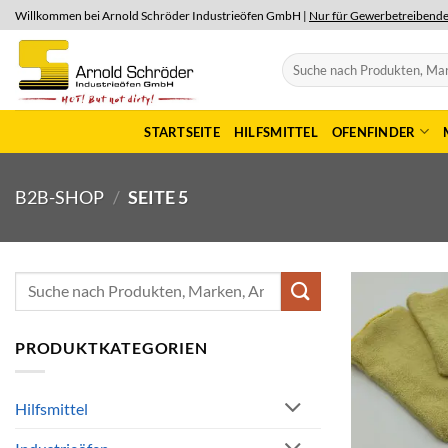
Skip
Willkommen bei Arnold Schröder Industrieöfen GmbH |
Nur für Gewerbetreibend
to
content
Suchen
nach:
STARTSEITE
HILFSMITTEL
OFENFINDER
B2B-SHOP
/
SEITE 5
Suchen
nach:
PRODUKTKATEGORIEN
Hilfsmittel