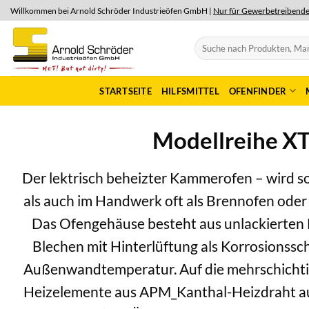
Skip
Willkommen bei Arnold Schröder Industrieöfen GmbH |
Nur für Gewerbetreibend
to
content
Suchen
nach:
STARTSEITE
HILFSMITTEL
OFENFINDER
Modellreihe X
Der lektrisch beheizter Kammerofen – wird so
als auch im Handwerk oft als Brennofen oder
Das Ofengehäuse besteht aus unlackierten 
Blechen mit Hinterlüftung als Korrosionssc
Außenwandtemperatur. Auf die mehrschichtige
Heizelemente aus APM_Kanthal-Heizdraht au