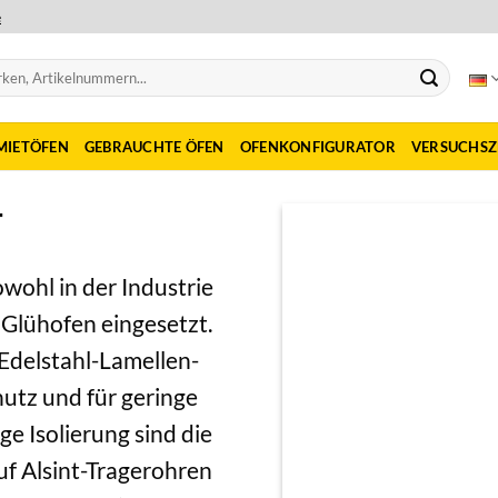
e
MIETÖFEN
GEBRAUCHTE ÖFEN
OFENKONFIGURATOR
VERSUCHS
T
wohl in der Industrie
 Glühofen eingesetzt.
Edelstahl-Lamellen-
hutz und für geringe
 Isolierung sind die
f Alsint-Tragerohren