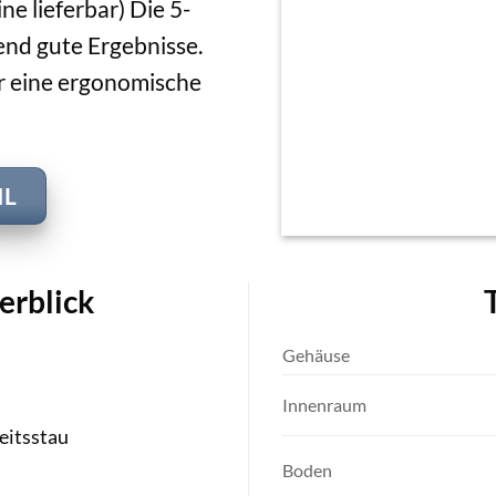
ine lieferbar) Die 5-
end gute Ergebnisse.
ür eine ergonomische
IL
erblick
Gehäuse
Innenraum
eitsstau
Boden