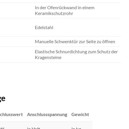
In der Ofenrückwand in einem
Keramikschutzrohr
Edelstahl
Manuelle Schwenktür zur Seite zu öffnen
Elastische Schnurdichtung zum Schutz der
Kragensteine
ge
chlusswert
Anschlussspannung
Gewicht
kW
in Volt
in kg