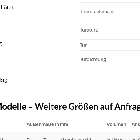
chützt
Thermoelement
Türsturz
g
Tür
Türdichtung
ßig
odelle – Weitere Größen auf Anfra
Außenmaße in mm
Volumen
Ans
H
B
T
H (individuell)
in Liter
in 