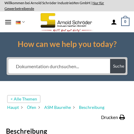
Skip
Willkommen bei Arnold Schröder Industrieöfen GmbH |
Nur für
Gewerbetreibende
to
content
0
How can we help you today?
Suche
< Alle Themen
Haupt
Öfen
ASM Baureihe
Beschreibung
Drucken
Beschreibung